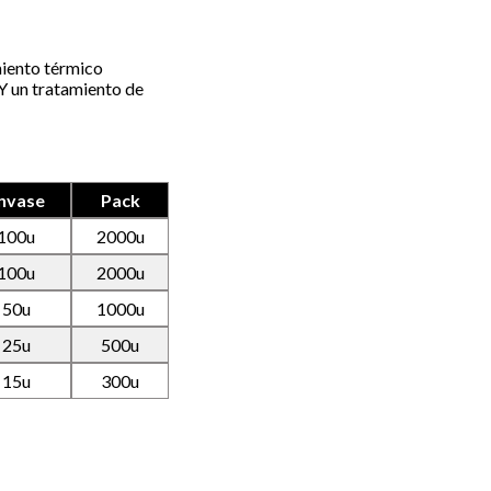
miento térmico
 Y un tratamiento de
nvase
Pack
100u
2000u
100u
2000u
50u
1000u
25u
500u
15u
300u