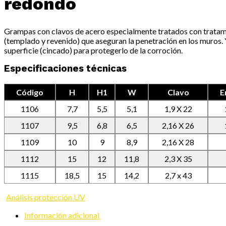
redondo
Grampas con clavos de acero especialmente tratados con trata
(templado y revenido) que aseguran la penetración en los muros.
superficie (cincado) para protegerlo de la corroción.
Especificaciones técnicas
Código
H
H1
W
Clavo
E
1106
7,7
5,5
5,1
1,9 X 22
1107
9,5
6,8
6,5
2,16 X 26
1109
10
9
8,9
2,16 X 28
1112
15
12
11,8
2,3 X 35
1115
18,5
15
14,2
2,7 x 43
Análisis protección UV
Información adicional