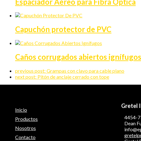
Espaciador Aéreo para Fibra Óptica
Capuchón protector de PVC
Caños corrugados abiertos ignífugo
previous post:
Grampas con clavo para cable plano
next post:
Pitón de anclaje cerrado con tope
Gretel 
Inicio
4454-7
Productos
Dean Fu
Nosotros
info@e
gretelp
Contacto