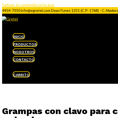
Saltear al contenido principal
4454-7350
info@egretel.com
Dean Funes 1251 (C.P: 1768) - C. Madero
INICIO
PRODUCTOS
NOSOTROS
CONTACTO
CARRITO
Grampas con clavo para c