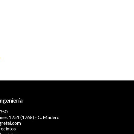
s
Ingeniería
350
nes 1251 (1768) - C. Madero
gretel.com
recintos