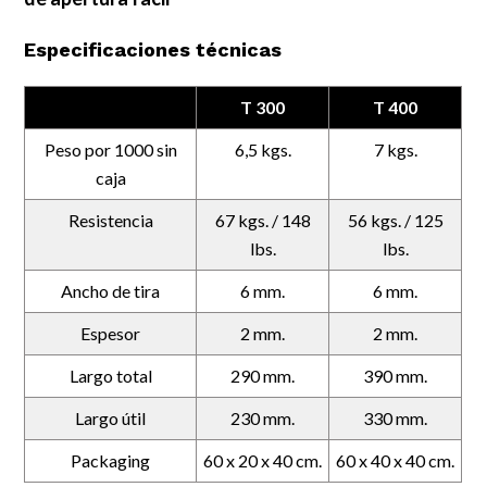
Especificaciones técnicas
T 300
T 400
Peso por 1000 sin
6,5 kgs.
7 kgs.
caja
Resistencia
67 kgs. / 148
56 kgs. / 125
lbs.
lbs.
Ancho de tira
6 mm.
6 mm.
Espesor
2 mm.
2 mm.
Largo total
290 mm.
390 mm.
Largo útil
230 mm.
330 mm.
Packaging
60 x 20 x 40 cm.
60 x 40 x 40 cm.