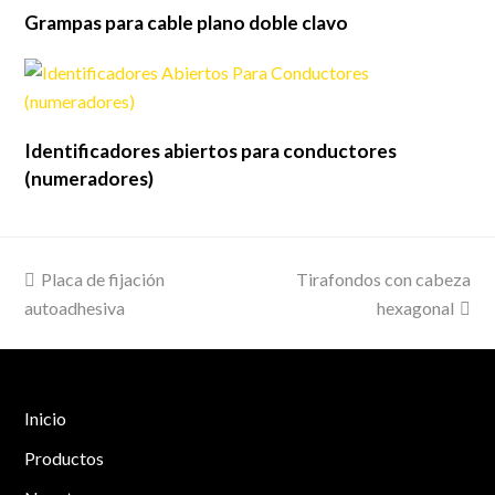
Grampas para cable plano doble clavo
Identificadores abiertos para conductores
(numeradores)
previous
next
Placa de fijación
Tirafondos con cabeza
post:
post:
autoadhesiva
hexagonal
Inicio
Productos